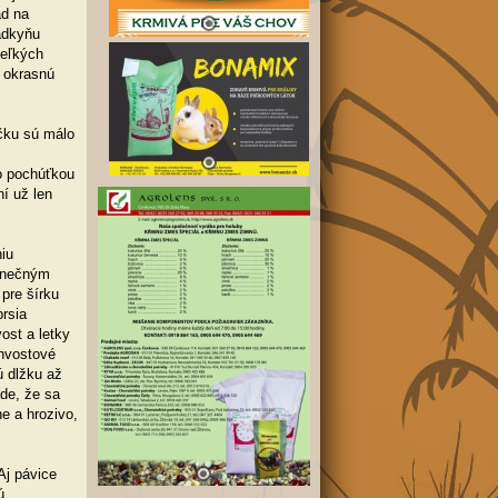
ad na
ádkyňu
veľkých
i okrasnú
čku sú málo
lo pochúťkou
ní už len
iu
dinečným
 pre šírku
rsia
ost a letky
chvostové
 dlžku až
de, že sa
e a hrozivo,
Aj pávice
ú