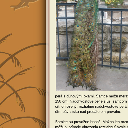
perá s dúhovými okami. Samce môžu merať 
150 cm. Nadchvostové perie slúži samcom ak
cíti ohrozený, roztiahne nadchvostové perá
čím páv získa nad predátorom prevahu.
Samice sú prevažne hnedé. Možno ich rozoz
môžu v prípade ohrozenia roztiahnuť svoje 