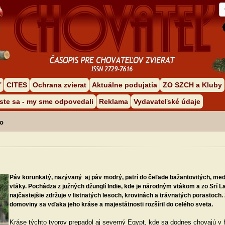
ľ
CITES
Ochrana zvierat
Aktuálne podujatia
ZO SZCH a Kluby
 ste sa - my sme odpovedali
Reklama
Vydavateľské údaje
vo
Páv korunkatý, nazývaný aj páv modrý, patrí do čeľade
bažantovitých
, med
vtáky. Pochádza z južných džunglí Indie, kde je
národným vtákom
a zo Srí L
najčastejšie zdržuje v listnatých lesoch, krovinách a trávnatých porastoch. 
domoviny sa vďaka jeho kráse a majestátnosti rozšíril do celého sveta.
Kráse týchto tvorov prepadol aj severný Egypt, kde sa dodnes chovajú v