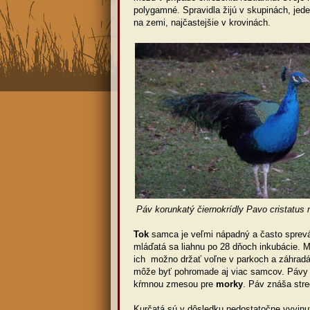
polygamné. Spravidla žijú v skupinách, jed
na zemi, najčastejšie v krovinách.
Páv korunkatý čiernokrídly Pavo cristatus
Tok
samca je veľmi nápadný a často sprevá
mláďatá sa liahnu po 28 dňoch inkubácie. Ma
ich možno držať voľne v parkoch a záhrad
môže byť pohromade aj viac samcov. Pávy s
kŕmnou zmesou pre
morky
. Páv znáša str
Kurčatá sú v dôsledku nedostatočne vyvinute