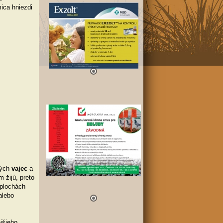
ica hniezdi
dých
vajec
a
 žijú, preto
 plochách
alebo
jšieho