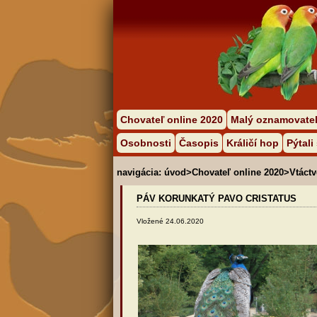
Chovateľ online 2020
Malý oznamovate
Osobnosti
Časopis
Králičí hop
Pýtali
navigácia:
úvod
>
Chovateľ online 2020
>
Vtáct
PÁV KORUNKATÝ PAVO CRISTATUS
Vložené 24.06.2020