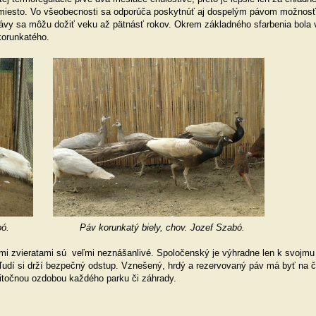
miesto. Vo všeobecnosti sa odporúča poskytnúť aj dospelým pávom možnosť 
Pávy sa môžu dožiť veku až pätnásť rokov. Okrem základného sfarbenia bola
 korunkatého.
ef Szabó. Páv korunkatý biely, chov. Jozef Szabó.
imi zvieratami sú veľmi neznášanlivé. Spoločenský je výhradne len k svojmu
 ľudí si drží bezpečný odstup. Vznešený, hrdý a rezervovaný páv má byť na 
itočnou ozdobou každého parku či záhrady.