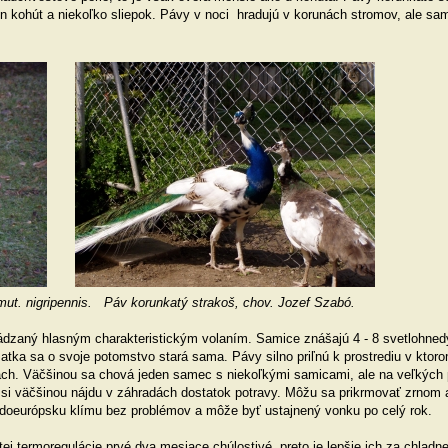
en kohút a niekoľko sliepok. Pávy v noci hradujú v korunách stromov, ale sam
 mut. nigripennis. Páv korunkatý strakoš, chov. Jozef Szabó.
dzaný hlasným charakteristickým volaním. Samice znášajú 4 - 8 svetlohne
tka sa o svoje potomstvo stará sama. Pávy silno priľnú k prostrediu v ktorom
ách. Väčšinou sa chová jeden samec s niekoľkými samicami, ale na veľkých
i väčšinou nájdu v záhradách dostatok potravy. Môžu sa prikrmovať zrnom 
edoeurópsku klímu bez problémov a môže byť ustajnený vonku po celý rok.
j termoregulácie prvé dva mesiace chúlostivé, preto je lepšie ich za chladne