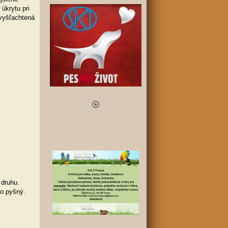
úkrytu pri
 vyšľachtená
 druhu.
čo pyšný.