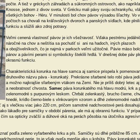
počte. A tiež v gréckych záhradách a súkromných ostrovoch, ako napríkl
Knosse, jednom z divov sveta. V Grécku mali pávy svoju ochrankyňu, vl
všetkých bohov - Héru. V minulosti bol chov pávov výsadou šľachty. Vo 
počtoch sa chovali na kráľovských dvoroch a panských sídlach, kde plnil
funkciu a slúžili ako zdroj potravy.
Veľmi cenená vlastnosť pávov je ich všežravosť. Vďaka pestrému jedálni
náročné na chov a neštítia sa pochutiť si ani na hadoch, iných plazoch
a obojživelníkoch, čo je najmä v parkoch veľmi užitočné. Pávie mäso bo
pánov a pávími perami si symbolicky šteklili hrdlá. V dnešnej dobe páv pl
okrasnú funkciu.
Charakteristická korunka na hlave samca aj samice prispela k pomenovan
druhového názvu páva - korunkatý. Prekrásne sfarbené telo robí páva je
a možno najkrajšie sfarbeným vtákom na Zemi. Nie je príliš dobrý letec aj
a neobratnosť chvosta.
Samec
páva korunkatého má hlavu modrú, krk a p
zelenomodré s purpurovým leskom. Chrbát zelenkastý, brucho čierne, chv
hnedé, krídlo čierno-biele s vlnkovaným vzorom a dlhé zelenomodré nad
aj s vlečkou viac jako 220 cm, pričom samotné nadchvostové perá dosahujú
o lákadlo pre samičky v období párenia, ale má aj obrannú funkciu. V prípa
, čím sa opticky zväčší a dúhové oká na perách pôsobia na útočníka agresívn
nať podľa zeleno vyfarbeného krku a pŕs. Samičky sú dlhé približne 85 cm. 
nadchvostové perie, to je však oveľa menšie ako u kohúta. Pávy korunkaté s