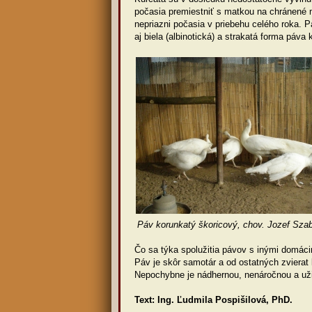
počasia premiestniť s matkou na chránené 
nepriazni počasia v priebehu celého roka. 
aj biela (albinotická) a strakatá forma páva
Páv korunkatý škoricový, chov. Joz
Čo sa týka spolužitia pávov s inými domác
Páv je skôr samotár a od ostatných zvierat
Nepochybne je nádhernou, nenáročnou a už
Text: Ing. Ľudmila Pospišilová, PhD.