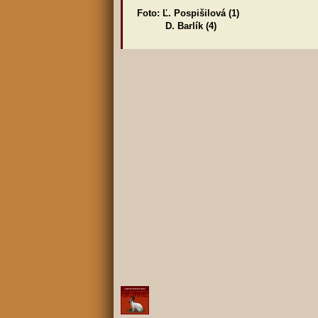
Foto: Ľ. Pospišilová (1)
D. Barlík (4)